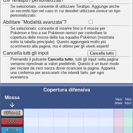
Usi Teratipo / personalizzati?
Se selezionato, consente di utilizzare Teratipo. Aggiunge anche
un secondo tipo nel caso in cui desideri utilizzare invece un tipo
personalizzato.
Abilitare "Modalità avanzata"?
Se selezionato, consente di inserire fino a 4 mosse per
Pokémon e fino a sei Pokémon nemici per controllare la
copertura delle mosse della tua squadra Pokémon (mostrata
sotto la tabella principale). Questo aggiungerà molto più
scorrimento alla pagina, ma è ottimo per gli utenti esperti!
Cancella tutti gli input
Cancella tutto
Premendo il pulsante
Cancella tutto
, tutti gli input nella pagina
verranno ripristinati ai valori predefiniti. Questo è un buon modo
per iniziare da zero senza dover ricaricare la pagina. Apparirà
una conferma per assicurarti che intendi farlo, per ogni
evenienza.
Copertura difensiva
Mossa
Totale
Totale
Debole
Resist
arrow_downward
NORMALE
FUOCO
ACQUA