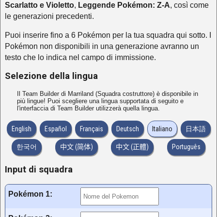
Scarlatto e Violetto
,
Leggende Pokémon: Z-A
, così come
le generazioni precedenti.
Puoi inserire fino a 6 Pokémon per la tua squadra qui sotto. I
Pokémon non disponibili in una generazione avranno un
testo che lo indica nel campo di immissione.
Selezione della lingua
Il Team Builder di Marriland (Squadra costruttore) è disponibile in
più lingue! Puoi scegliere una lingua supportata di seguito e
l'interfaccia di Team Builder utilizzerà quella lingua.
English
Español
Français
Deutsch
Italiano
日本語
한국어
中文 (简体)
中文 (正體)
Português
Input di squadra
Pokémon 1
: