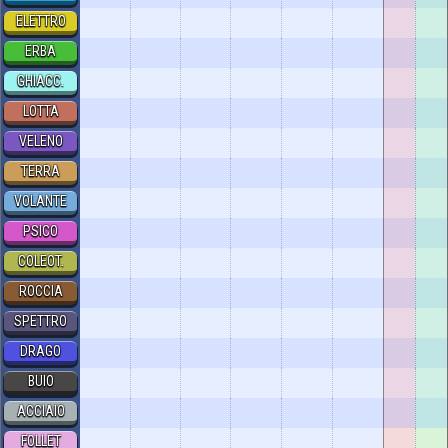
ELETTRO
ERBA
GHIACC.
LOTTA
VELENO
TERRA
VOLANTE
PSICO
COLEOT.
ROCCIA
SPETTRO
DRAGO
BUIO
ACCIAIO
FOLLET